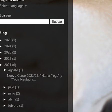
Elige tu idioma
Select Language
▼
Buscar
Blog
►
2025
(1)
►
2024
(1)
►
2023
(2)
►
2022
(1)
▼
2021
(6)
▼
agosto
(1)
Nuevo Curso 2021/22: "Hatha Yoga" y
"Yoga Restaura...
►
julio
(1)
►
junio
(2)
►
abril
(1)
►
febrero
(1)