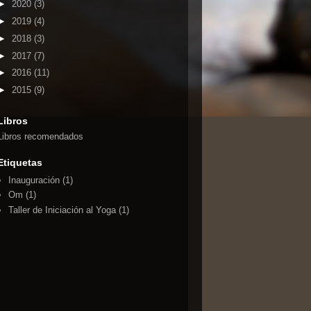
►
2020
(3)
►
2019
(4)
►
2018
(3)
►
2017
(7)
►
2016
(11)
►
2015
(9)
Libros
Libros recomendados
Etiquetas
Inauguración
(1)
Om
(1)
Taller de Iniciación al Yoga
(1)